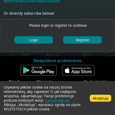
www.dized.com/subscription
Or directly subscribe below!
Please login or register to continue
Login
Register
Bezpłatne pobieranie
Dized
Wsparcie
Społeczność
Kontakt
Skontaktuj się z
Facebook
Używamy plików cookie na naszej stronie
Materiały
pomocą techniczną
Instagram
internetowej, aby zapewnić Ci jak najlepsze
prasowe
Zrealizuj kod
Twitter
wrażenia, zapamiętując Twoje preferencje
Akceptuję
Polityka prywatności
podczas kolejnych wizyt.
Czytaj więcej
Regulamin
Klikając „Akceptuję”, wyrażasz zgodę na użycie
WSZYSTKICH plików cookie.
Copyright © 2018-2026 Dized