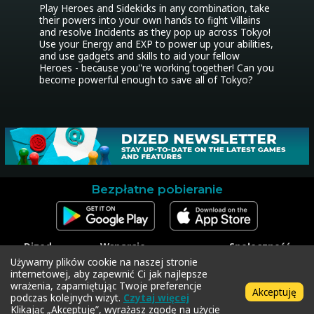
Play Heroes and Sidekicks in any combination, take 
their powers into your own hands to fight Villains 
and resolve Incidents as they pop up across Tokyo! 
Use your Energy and EXP to power up your abilities, 
and use gadgets and skills to aid your fellow 
Heroes - because you''re working together! Can you 
become powerful enough to save all of Tokyo?
Bezpłatne pobieranie
Dized
Wsparcie
Społeczność
Kontakt
Skontaktuj się z
Facebook
Używamy plików cookie na naszej stronie
Materiały
pomocą techniczną
Instagram
internetowej, aby zapewnić Ci jak najlepsze
prasowe
Zrealizuj kod
Twitter
wrażenia, zapamiętując Twoje preferencje
Akceptuję
Polityka prywatności
podczas kolejnych wizyt.
Czytaj więcej
Regulamin
Klikając „Akceptuję”, wyrażasz zgodę na użycie