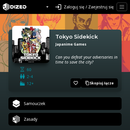
login
Zaloguj się / Zaejestruj się
Tokyo Sidekick
Japanime Games
Can you defeat your adversaries in
time to save the city?
60
2-4
favorite_border
12+
Skopiuj łącze
content_copy
Samouczek
Zasady