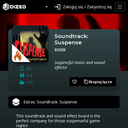
login
Zaloguj się / Zaejestruj się
Soundtrack:
Suspense
DIZED
Suspensful music and sound
effects!
30
1-4
favorite_border
13+
Skopiuj łącze
content_copy
Extras: Soundtrack: Suspense
This soundtrack and sound effect board is the 
perfect company for those suspenseful game 
nights!