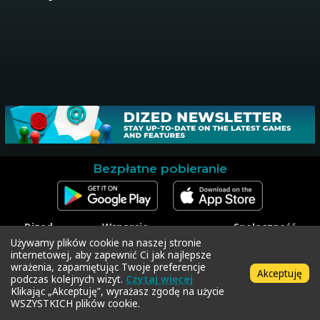
Bezpłatne pobieranie
Dized
Wsparcie
Społeczność
Kontakt
Skontaktuj się z
Facebook
Używamy plików cookie na naszej stronie
Materiały
pomocą techniczną
Instagram
internetowej, aby zapewnić Ci jak najlepsze
prasowe
Zrealizuj kod
Twitter
wrażenia, zapamiętując Twoje preferencje
Akceptuję
Polityka prywatności
podczas kolejnych wizyt.
Czytaj więcej
Regulamin
Klikając „Akceptuję”, wyrażasz zgodę na użycie
WSZYSTKICH plików cookie.
Copyright © 2018-2026 Dized