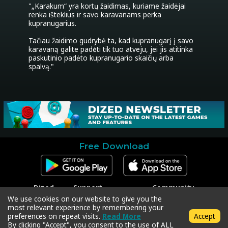
"„Karakum“ yra kortų žaidimas, kuriame žaidėjai 
renka išteklius ir savo karavanams perka 
kupranugarius.

Tačiau žaidimo gudrybė ta, kad kupranugarį į savo 
karavaną galite padėti tik tuo atveju, jei jis atitinka 
paskutinio padėto kupranugario skaičių arba 
spalvą."
Free Download
Dized
Support
Community
Contact
Contact Support
Facebook
We use cookies on our website to give you the
Press
Code Redeem
Instagram
most relevant experience by remembering your
Privacy Policy
Twitter
preferences on repeat visits.
Read More
Accept
Terms & Conditions
By clicking "Accept", you consent to the use of ALL