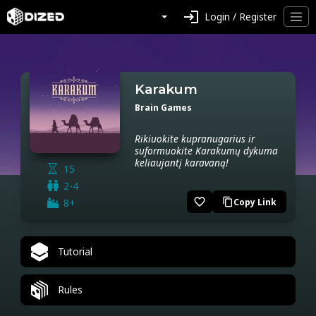
login
Login / Register
Karakum
Brain Games
Rikiuokite kupranugarius ir
suformuokite Karakumų dykuma
keliaujantį karavaną!
15
2-4
favorite_border
8+
Copy Link
content_copy
Tutorial
Rules