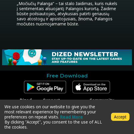
„Močiučių Palanga“ – tai stalo žaidimas, kuris nukels 
į sentimentais alsuojantį Palangos kurortą. Žaidime 
būsite poilsiautojais, atvykusiais patirti geriausių 
savo atostogų ir apsistojusiais, žinoma, Palangos 
močiutės nuomojamame būste.
Free Download
Dized
Support
Community
Contact
Contact Support
Facebook
We use cookies on our website to give you the
Press
Code Redeem
Instagram
most relevant experience by remembering your
Privacy Policy
Twitter
preferences on repeat visits.
Read More
Accept
Terms & Conditions
By clicking "Accept", you consent to the use of ALL
the cookies.
Copyright © 2018-2026 Dized