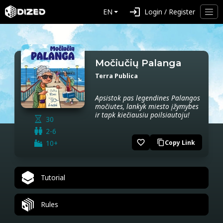
login
EN
Login / Register
Močiučių Palanga
Terra Publica
Apsistok pas legendines Palangos
močiutes, lankyk miesto įžymybes
ir tapk kiečiausiu poilsiautoju!
30
2-6
favorite_border
10+
Copy Link
content_copy
Tutorial
Rules