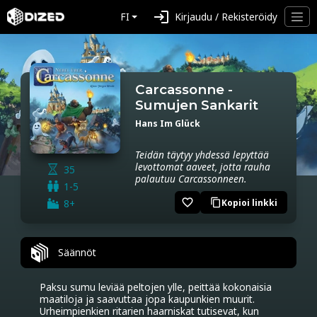
login
FI
Kirjaudu / Rekisteröidy
Carcassonne -
Sumujen Sankarit
Hans Im Glück
Teidän täytyy yhdessä lepyttää
levottomat aaveet, jotta rauha
35
palautuu Carcassonneen.
1-5
favorite_border
8+
Kopioi linkki
content_copy
Säännöt
Paksu sumu leviää peltojen ylle, peittää kokonaisia 
maatiloja ja saavuttaa jopa kaupunkien muurit. 
Urheimpienkien ritarien haarniskat tutisevat, kun 