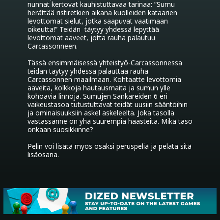
nunnat kertovat kauhistuttavaa tarinaa: ”Sumu 
herättää ristiretkien aikana kuolleiden kataarien 
levottomat sielut, jotka saapuvat vaatimaan 
oikeutta!” Teidän  täytyy yhdessä lepyttää 
levottomat aaveet, jotta rauha palautuu 
Carcassonneen.

Tässä ensimmäisessä yhteistyö-Carcassonnessa 
teidän täytyy yhdessä palauttaa rauha 
Carcassonnen maailmaan. Kohtaatte levottomia 
aaveita, kolkkoja hautausmaita ja sumun ylle 
kohoavia linnoja. Sumujen Sankareiden 6 eri 
vaikeustasoa tutustuttavat teidät uusiin sääntöihin 
ja ominaisuuksiin askel askeleelta. Joka tasolla 
vastassanne on yhä suurempia haasteita. Mikä taso 
onkaan suosikkinne?

Pelin voi lisätä myös osaksi peruspeliä ja pelata sitä 
lisäosana.