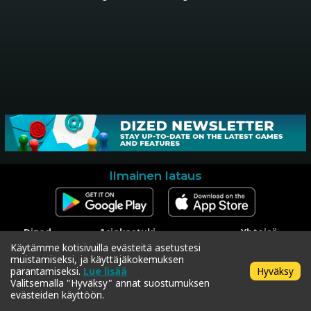
Ilmainen lataus
Dized
Asiakastuki
Yhteisö
Ota yhteyttä
Ota yhteyttä asiakastukeen
Facebook
Käytämme kotisivuilla evästeitä asetustesi
Press
Koodin lunastus
Instagram
muistamiseksi, ja käyttäjäkokemuksen
Tietosuojakäytäntö
Twitter
parantamiseksi.
Lue lisää
Hyväksy
Käyttöehdot
Valitsemalla "Hyväksy" annat suostumuksen
evästeiden käyttöön.
Copyright © 2018-2026 Dized