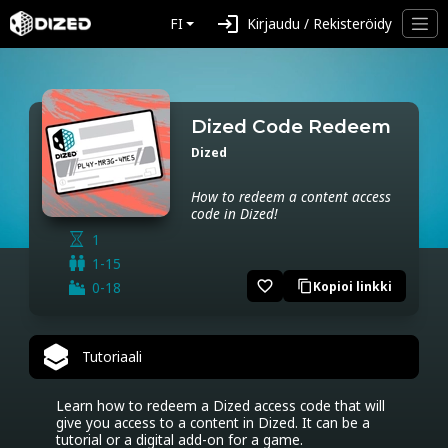
login
FI
Kirjaudu / Rekisteröidy
Dized Code Redeem
Dized
How to redeem a content access
code in Dized!
1
1-15
favorite_border
0-18
Kopioi linkki
content_copy
Tutoriaali
Learn how to redeem a Dized access code that will 
give you access to a content in Dized. It can be a 
tutorial or a digital add-on for a game.