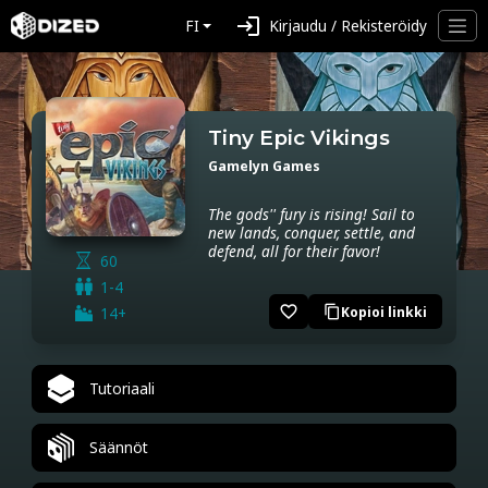
login
FI
Kirjaudu / Rekisteröidy
Tiny Epic Vikings
Gamelyn Games
The gods'' fury is rising! Sail to
new lands, conquer, settle, and
defend, all for their favor!
60
1-4
favorite_border
14+
Kopioi linkki
content_copy
Tutoriaali
Säännöt