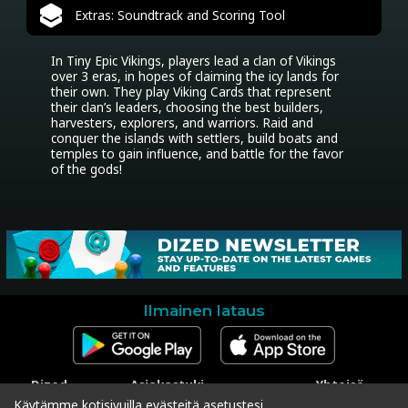
Extras: Soundtrack and Scoring Tool
In Tiny Epic Vikings, players lead a clan of Vikings 
over 3 eras, in hopes of claiming the icy lands for 
their own. They play Viking Cards that represent 
their clan’s leaders, choosing the best builders, 
harvesters, explorers, and warriors. Raid and 
conquer the islands with settlers, build boats and 
temples to gain influence, and battle for the favor 
of the gods!
Ilmainen lataus
Dized
Asiakastuki
Yhteisö
Ota yhteyttä
Ota yhteyttä asiakastukeen
Facebook
Käytämme kotisivuilla evästeitä asetustesi