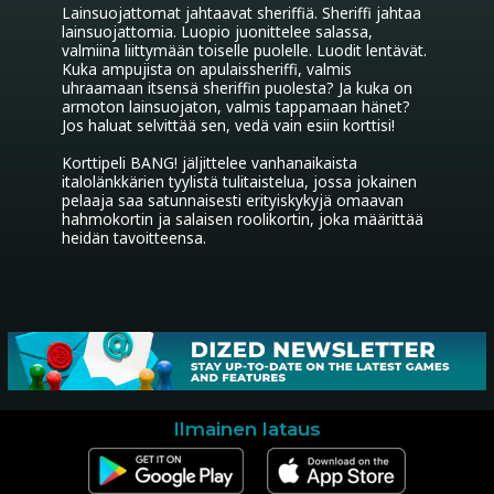
Lainsuojattomat jahtaavat sheriffiä. Sheriffi jahtaa 
lainsuojattomia. Luopio juonittelee salassa, 
valmiina liittymään toiselle puolelle. Luodit lentävät. 
Kuka ampujista on apulaissheriffi, valmis 
uhraamaan itsensä sheriffin puolesta? Ja kuka on 
armoton lainsuojaton, valmis tappamaan hänet? 
Jos haluat selvittää sen, vedä vain esiin korttisi!  

Korttipeli BANG! jäljittelee vanhanaikaista 
italolänkkärien tyylistä tulitaistelua, jossa jokainen 
pelaaja saa satunnaisesti erityiskykyjä omaavan 
hahmokortin ja salaisen roolikortin, joka määrittää 
heidän tavoitteensa.

Ilmainen lataus