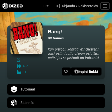
login
FI
Kirjaudu / Rekisteröidy
Bang!
DV Games
Kun pistooli kohtaa Winchesterin
voisi pelin luulla olevan pelattu...
paitsi jos se pistooli on Volcanic!
30
4-7
favorite_border
8+
Kopioi linkki
content_copy
Tutoriaali
Säännöt