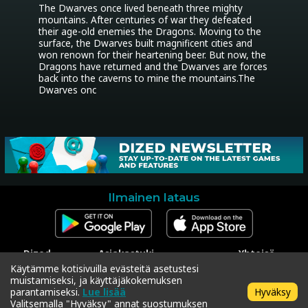
The Dwarves once lived beneath three mighty 
mountains. After centuries of war they defeated 
their age-old enemies the Dragons. Moving to the 
surface, the Dwarves built magnificent cities and 
won renown for their heartening beer. But now, the 
Dragons have returned and the Dwarves are forces 
back into the caverns to mine the mountains.The 
Dwarves onc
Ilmainen lataus
Dized
Asiakastuki
Yhteisö
Ota yhteyttä
Ota yhteyttä asiakastukeen
Facebook
Käytämme kotisivuilla evästeitä asetustesi
Press
Koodin lunastus
Instagram
muistamiseksi, ja käyttäjäkokemuksen
Tietosuojakäytäntö
Twitter
parantamiseksi.
Lue lisää
Hyväksy
Käyttöehdot
Valitsemalla "Hyväksy" annat suostumuksen