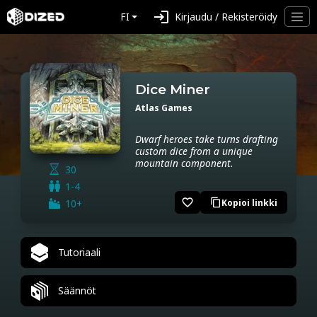
login
FI
Kirjaudu / Rekisteröidy
Dice Miner
Atlas Games
Dwarf heroes take turns drafting
custom dice from a unique
mountain component.
30
1-4
favorite_border
10+
Kopioi linkki
content_copy
Tutoriaali
Säännöt