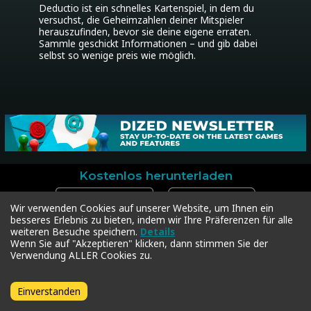
Deductio ist ein schnelles Kartenspiel, in dem du 
versuchst, die Geheimzahlen deiner Mitspieler 
herauszufinden, bevor sie deine eigene erraten. 
Sammle geschickt Informationen – und gib dabei 
selbst so wenige preis wie möglich.
Kostenlos herunterladen
Wir verwenden Cookies auf unserer Website, um Ihnen ein
besseres Erlebnis zu bieten, indem wir Ihre Präferenzen für alle
weiteren Besuche speichern.
Details
Dized
Support
Community
Wenn Sie auf "Akzeptieren" klicken, dann stimmen Sie der
Kontakt
Kontakt
Facebook
Verwendung ALLER Cookies zu.
Presse
Dized Code einlösen
Instagram
Datenschutz
Twitter
Geschäftsbedingungen
Einverstanden
Copyright © 2018-2026 Dized