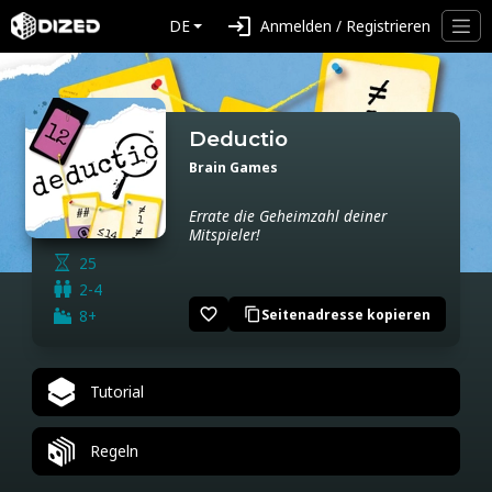
login
DE
Anmelden / Registrieren
Deductio
Brain Games
Errate die Geheimzahl deiner
Mitspieler!
25
2-4
favorite_border
8+
Seitenadresse kopieren
content_copy
Tutorial
Regeln