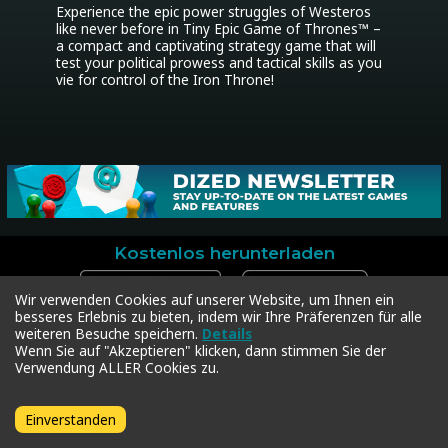
Experience the epic power struggles of Westeros 
like never before in Tiny Epic Game of Thrones™ – 
a compact and captivating strategy game that will 
test your political prowess and tactical skills as you 
vie for control of the Iron Throne!
Kostenlos herunterladen
Wir verwenden Cookies auf unserer Website, um Ihnen ein
besseres Erlebnis zu bieten, indem wir Ihre Präferenzen für alle
weiteren Besuche speichern.
Details
Dized
Support
Community
Wenn Sie auf "Akzeptieren" klicken, dann stimmen Sie der
Kontakt
Kontakt
Facebook
Verwendung ALLER Cookies zu.
Presse
Dized Code einlösen
Instagram
Datenschutz
Twitter
Geschäftsbedingungen
Einverstanden
Copyright © 2018-2026 Dized