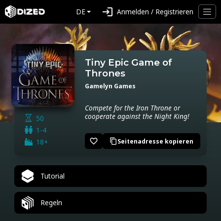
login
DE
Anmelden / Registrieren
Tiny Epic Game of
Thrones
Gamelyn Games
Compete for the Iron Throne or
cooperate against the Night King!
50
1-4
favorite_border
18+
Seitenadresse kopieren
content_copy
Tutorial
Regeln